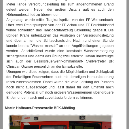
Meter lange Versorgungsleitung bis zum angenommenen Brand
gelegt werden. Neben der größen Distanz galt es auch den
Höhenunterschied zu überwinden.
Angesaugt wurde mittel Tragkraftspritze von der FF Weissenbach.
Über zwei Relaispumpen von der FF Achau und FF Perchtoldsdorf
wurde schließlich das Tanklöschfahrzeug Laxenburg gespeist. Die
übrigen Kräfte unterstützten das Auslegen der Versorgungsleitung
und übernahmen die Schlauchaufsicht. Nach rund einer Stunde
konnte bereits "Wasser marsch" an den Angriffsleitungen gegeben
werden. Anschließend wurde eine konstante Wasserversorgung
sichergestellt und damit das Übungsziel erreicht. Davon überzeugte
sich auch der Bezirksfeuerwehrkommandant- Stellvertreter BR
Christian Giwiser persönlich an der Einsatzstelle.
Übungen wie diese zeigen, dass die Möglichkeiten und Schlagkraft
der Freiwilligen Feuerwehren auch mit derartigen Herausforderung
rasch zurechtkommen. Dabei wurde die volle Leistung der Pumpen
noch nicht ausgeschöpft und lässt daher für den Ernstfall noch
genügend Potenzial um noch größere Wassermengen über größere
Entfernungen rasch und zuverlässig fördern zu können.
Martin Hofbauer/Pressestelle BFK-Mödling