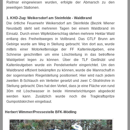
Raitmar eingewiesen wurden, erfolgte der Abmarsch zu den
jeweiligen Stationen.
1. KHD-Zug: Weikersdorf am Steinfelde - Waldbrand
Die örtliche Feuerwehr Weikersdorf am Steinfelde (Bezirk Wiener
Neustadt) steht seit mehreren Tagen bei einem Waldbrand im
Einsatz. Durch einen Wipfelüberschlag stehen mehrere Hektar Wald
entlang des Freiheitsweges in Vollbrand. Das GTLF Brunn am
Gebirge wurde am Weg in Stellung gebracht. Von dort aus, wurde
mittels einer Motorkettensäge der FF Kaltenleutgeben, eine
Schneise geschnitten um eine Löschleitung in das betroffene
Waldgebiet legen zu können. Über die TLF Gießhübl und
Kaltenleutgeben wurde ein Pendelverkehr eingerichtet. Um den
Waldbrand effizient bekämpfen zu können, wurde die Mannschaft in
der sogennanten Riegelstellung positioniert. Hier wird nach jedem
zweiten B-Schlauch ein Verteiler gesetzt und zwei C-Strahlrohre in
Stellung gebracht. Dies hat den Vorteil, dass je eine Fläche von rund
30m mit Löschwasser in beide Himmelsrichtungen abgedeckt
werden kann. Zusätzlich wurde noch die Tragkraftspritze
Gumpoldskirchen eingebaut.
Herbert Wimmer/Pressestelle BFK-Mödling