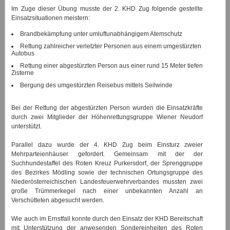
Im Zuge dieser Übung musste der 2. KHD Zug folgende gestellte
Einsatzsituationen meistern:
Brandbekämpfung unter umluftunabhängigem Atemschutz
Rettung zahlreicher verletzter Personen aus einem umgestürzten
Autobus
Rettung einer abgestürzten Person aus einer rund 15 Meter tiefen
Zisterne
Bergung des umgestürzten Reisebus mittels Seilwinde
Bei der Rettung der abgestürzten Person wurden die Einsatzkräfte
durch zwei Mitglieder der Höhenrettungsgruppe Wiener Neudorf
unterstützt.
Parallel dazu wurde der 4. KHD Zug beim Einsturz zweier
Mehrparteienhäuser gefordert. Gemeinsam mit der der
Suchhundestaffel des Roten Kreuz Purkersdorf, der Sprenggruppe
des Bezirkes Mödling sowie der technischen Ortungsgruppe des
Niederösterreichischen Landesfeuerwehrverbandes mussten zwei
große Trümmerkegel nach einer unbekannten Anzahl an
Verschütteten abgesucht werden.
Wie auch im Ernstfall konnte durch den Einsatz der KHD Bereitschaft
mit Unterstützung der anwesenden Sondereinheiten des Roten