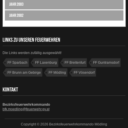
Jahr 2003
Jahr 2002
LINKS ZU UNSEREN FEUERWEHREN
Die Links werden zufällig ausgewählt!
FF Sparbach
FF Laxenburg
FF Breitenfurt
FF Guntramsdorf
FF Brunn am Gebirge
FF Mödling
FF Vösendorf
FF Münchendorf
KONTAKT
Bezirksfeuerwehrkommando
bfk.moedling@feuerwehr.gv.at
Copyright © 2026 Bezirksfeuerwehrkommando Mödling