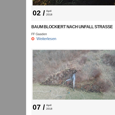
02 /
April 
2018
BAUM BLOCKIERT NACH UNFALL STRASSE
FF Gaaden
Weiterlesen
07 /
April 
2018