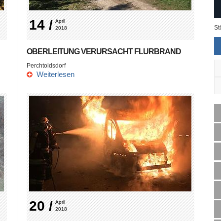
14 /
April 
St
2018
OBERLEITUNG VERURSACHT FLURBRAND
Perchtoldsdorf
Weiterlesen
20 /
April 
2018