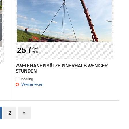
25 /
April 
2018
ZWEI KRANEINSÄTZE INNERHALB WENIGER
STUNDEN
FF Mödling
Weiterlesen
2
»