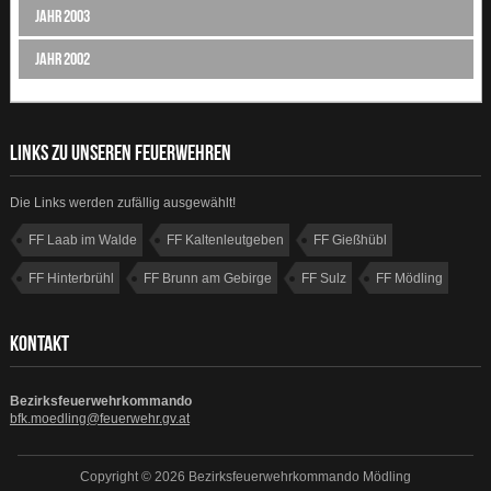
Jahr 2003
Jahr 2002
LINKS ZU UNSEREN FEUERWEHREN
Die Links werden zufällig ausgewählt!
FF Laab im Walde
FF Kaltenleutgeben
FF Gießhübl
FF Hinterbrühl
FF Brunn am Gebirge
FF Sulz
FF Mödling
FF Weissenbach
KONTAKT
Bezirksfeuerwehrkommando
bfk.moedling@feuerwehr.gv.at
Copyright © 2026 Bezirksfeuerwehrkommando Mödling