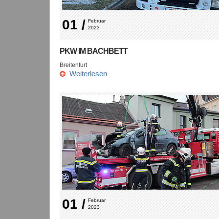
01 /
Februar 
2023
PKW IM BACHBETT
Breitenfurt
Weiterlesen
01 /
Februar 
2023