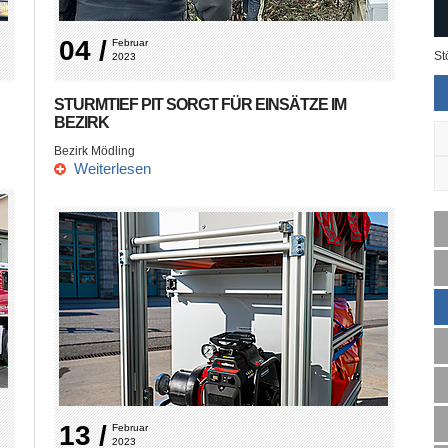
04 /
Februar 
St
2023
STURMTIEF PIT SORGT FÜR EINSÄTZE IM
BEZIRK
Bezirk Mödling
Weiterlesen
13 /
Februar 
2023