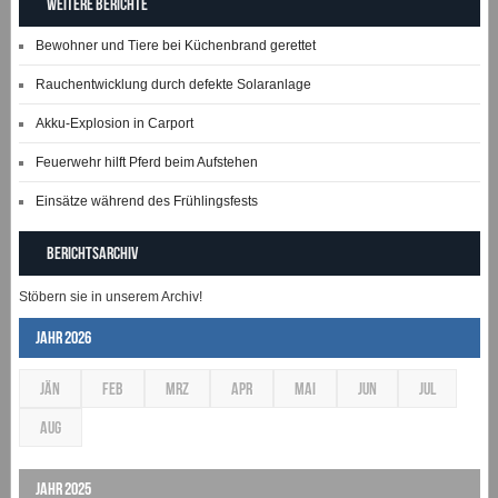
Weitere Berichte
Bewohner und Tiere bei Küchenbrand gerettet
Rauchentwicklung durch defekte Solaranlage
Akku-Explosion in Carport
Feuerwehr hilft Pferd beim Aufstehen
Einsätze während des Frühlingsfests
Berichtsarchiv
Stöbern sie in unserem Archiv!
Jahr 2026
JÄN
FEB
MRZ
APR
MAI
JUN
JUL
AUG
Jahr 2025