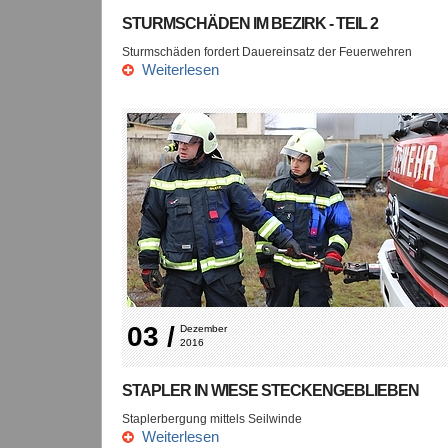
STURMSCHÄDEN IM BEZIRK - TEIL 2
Sturmschäden fordert Dauereinsatz der Feuerwehren
Weiterlesen
03 /
Dezember 
2016
STAPLER IN WIESE STECKENGEBLIEBEN
Staplerbergung mittels Seilwinde
Weiterlesen