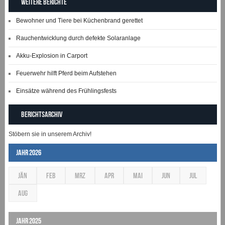
Weitere Berichte
Bewohner und Tiere bei Küchenbrand gerettet
Rauchentwicklung durch defekte Solaranlage
Akku-Explosion in Carport
Feuerwehr hilft Pferd beim Aufstehen
Einsätze während des Frühlingsfests
Berichtsarchiv
Stöbern sie in unserem Archiv!
Jahr 2026
JÄN
FEB
MRZ
APR
MAI
JUN
JUL
AUG
Jahr 2025