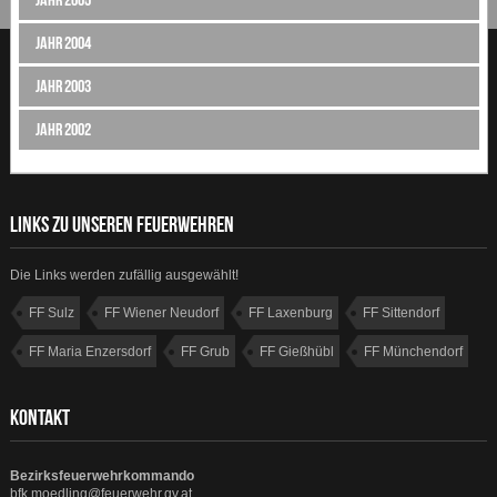
Jahr 2004
Jahr 2003
Jahr 2002
LINKS ZU UNSEREN FEUERWEHREN
Die Links werden zufällig ausgewählt!
FF Sulz
FF Wiener Neudorf
FF Laxenburg
FF Sittendorf
FF Maria Enzersdorf
FF Grub
FF Gießhübl
FF Münchendorf
KONTAKT
Bezirksfeuerwehrkommando
bfk.moedling@feuerwehr.gv.at