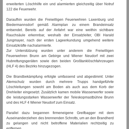
erweiterten Löschhilfe ein und alarmierten gleichzeitig über Notruf
122 die Feuerwehr.
Daraufhin wurden die Freiwilligen Feuerwehren Laxenburg und
Biedermannsdorf gemäß Alarmplan zu einem Brandeinsatz
entsendet. Bereits auf der Anfahrt war eine weithin sichtbare
Rauchsäule erkennbar, weshalb der Einsatzleiter, OBI Harald
Jungmayer, nach der ersten Lageerkundung umgehend weitere
Einsatzkräfte nachalarmierte.
Zur Unterstützung wurden unter anderem die Freiwilligen
Feuerwehren Brunn am Gebirge und Wiener Neudorf mit zwei
Hubrettungsgeräten sowie den beiden Großtanklöschfahrzeugen
(HLF 4) des Bezirks hinzugezogen.
Die Brandbekämpfung erfolgte umfassend und abgestimmt: Unter
Atemschutz wurden durch mehrere Trupps handgeführte
Löschleitungen sowohl am Boden als auch aus dem Korb der
Drehleiter eingesetzt. Zusätzlich kamen mobile Wasserwerfer sowie
die leistungsstarken Wasserwerfer der Teleskopmastbühne Brunn
und des HLF 4 Wiener Neudorf zum Einsatz.
Parallel dazu begannen firmeneigene Greifbagger mit dem
Auseinanderziehen des brennenden Schrotts, um an den Brandherd
zu gelangen und nicht betroffene Materialien rechtzeitig zu
entfernen.