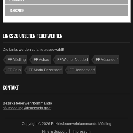
Jahr 2002
LINKS ZU UNSEREN FEUERWEHREN
Die Links werden zufällig ausgewählt!
FF Mödling
FF Achau
FF Wiener Neudorf
FF Vösendorf
FF Grub
FF Maria Enzersdorf
FF Hennersdorf
FF Kaltenleutgeben
KONTAKT
Bezirksfeuerwehrkommando
bfk.moedling@feuerwehr.gv.at
Copyright © 2026 Bezirksfeuerwehrkommando Mödling
Hilfe & Support
Impressum