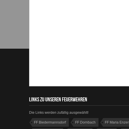
LINKS ZU UNSEREN FEUERWEHREN
Die Links werden zufällig ausgewählt!
FF Biedermannsdorf
FF Dornbach
FF Maria Enzer