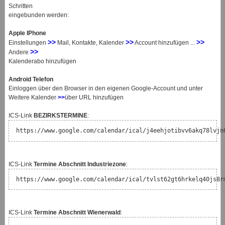
Schritten
eingebunden werden:
Apple IPhone
>>
>>
>>
Einstellungen
Mail, Kontakte, Kalender
Account hinzufügen ...
>>
Andere
Kalenderabo hinzufügen
Android Telefon
Einloggen über den Browser in den eigenen Google-Account und unter
Weitere Kalender
>>
über URL hinzufügen
ICS-Link
BEZIRKSTERMINE
:
https://www.google.com/calendar/ical/j4eehjotibvv6akq78lvjn
ICS-Link
Termine Abschnitt Industriezone
:
https://www.google.com/calendar/ical/tvlst62gt6hrkelq40js8r
ICS-Link
Termine Abschnitt Wienerwald
: