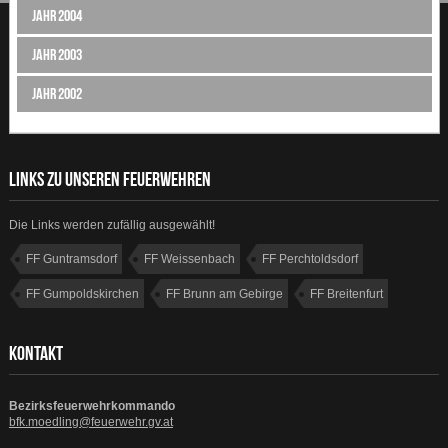
Jahr 2004
Jahr 2003
Jahr 2002
LINKS ZU UNSEREN FEUERWEHREN
Die Links werden zufällig ausgewählt!
FF Guntramsdorf
FF Weissenbach
FF Perchtoldsdorf
FF Gumpoldskirchen
FF Brunn am Gebirge
FF Breitenfurt
FF Sulz
FF Achau
KONTAKT
Bezirksfeuerwehrkommando
bfk.moedling@feuerwehr.gv.at