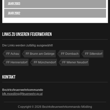
Jahr 2003
Jahr 2002
LINKS ZU UNSEREN FEUERWEHREN
Die Links werden zufällig ausgewählt!
FF Achau
FF Brunn am Gebirge
FF Dornbach
FF Sittendorf
FF Hennersdorf
FF Münchendorf
FF Wiener Neudorf
FF Hinterbrühl
KONTAKT
Bezirksfeuerwehrkommando
bfk.moedling@feuerwehr.gv.at
Copyright © 2026 Bezirksfeuerwehrkommando Mödling