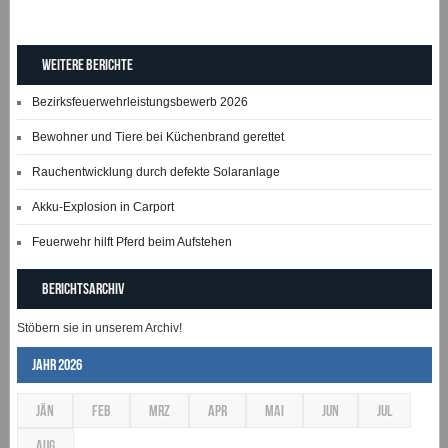
Weitere Berichte
Bezirksfeuerwehrleistungsbewerb 2026
Bewohner und Tiere bei Küchenbrand gerettet
Rauchentwicklung durch defekte Solaranlage
Akku-Explosion in Carport
Feuerwehr hilft Pferd beim Aufstehen
Berichtsarchiv
Stöbern sie in unserem Archiv!
Jahr 2026
JÄN
FEB
MRZ
APR
MAI
JUN
JUL
AUG