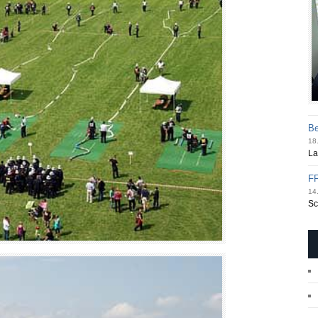
Be
18.
La
FF
14.
Sc