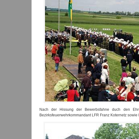
Nach der Hissung der Bewerbsfahne duch den Ehrenz
Bezirksfeuerwehrkommandant LFR Franz Koternetz sowie B