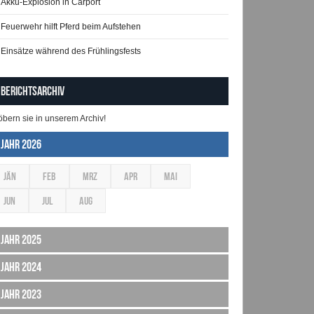
Akku-Explosion in Carport
Feuerwehr hilft Pferd beim Aufstehen
Einsätze während des Frühlingsfests
Berichtsarchiv
öbern sie in unserem Archiv!
Jahr 2026
JÄN
FEB
MRZ
APR
MAI
JUN
JUL
AUG
Jahr 2025
Jahr 2024
Jahr 2023