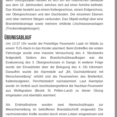
Beim Übungsobjekt handelt es sich um ein historisches Gebäude
aus dem 18. Jahrhundert, welches sich auf einer Anhöhe befindet.
Das Kloster besteht aus einem Kellergeschoss, einem Erdgeschoss,
vier Obergeschossen und den Dachboden. Die einzelnen Ebenen
sind über mehrere Stiegen verbunden. Das Objekt verfügt über eine
Brandmeldeanlage sowie mehrere ortsfeste Löschwasseranlagen
(Trockensteigleitungen).
Übungsablauf
Um 13:37 Uhr wurde die Freiwillige Feuerwehr Laab im Walde zu
einem TUS-Alarm in das Kloster alarmiert. Beim Eintreffen der ersten
Fahrzeuge wurde eine massive Verrauchung des 4. Stockwerks
festgestellt. Seitens des Brandschutzbeauftragen war die
Evakuierung des 3. Obergeschosses in Gange. In weiterer Folge
wurde der Einsatzleiter über die Belegung des 4. OG informiert.
Daraufhin wurde die Alarmstufe auf „B4, Dachstuhlbrand mit
Menschenrettung“ erhöht und die Feuerwehren des Breitenfurt,
Kaltenleutgeben, Perchtoldsdorf nachalarmiert. Laut Alarmplan
wurde im Vorfeld auch bezirksübergreifend die Nachbar-Feuerwehr
aus Wolfsgraben (Bezirk St. Pölten-Land) zu dieser Übung
eingeladen und ebenfalls alarmiert.
Als Erstmaßnahme wurden zwei Atemschutztrupps zur
Menschenrettung im betroffenen Brandabschnitt eingesetzt. Die
nachrückenden Kräfte wurden durch einen Lotsen eingewiesen und