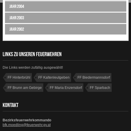
Jahr 2004
Jahr 2003
Jahr 2002
LINKS ZU UNSEREN FEUERWEHREN
Die Links werden zufällig ausgewählt!
FF Hinterbrühl
FF Kaltenleutgeben
FF Biedermannsdorf
FF Brunn am Gebirge
FF Maria Enzersdorf
FF Sparbach
FF Gumpoldskirchen
FF Breitenfurt
KONTAKT
Bezirksfeuerwehrkommando
bfk.moedling@feuerwehr.gv.at