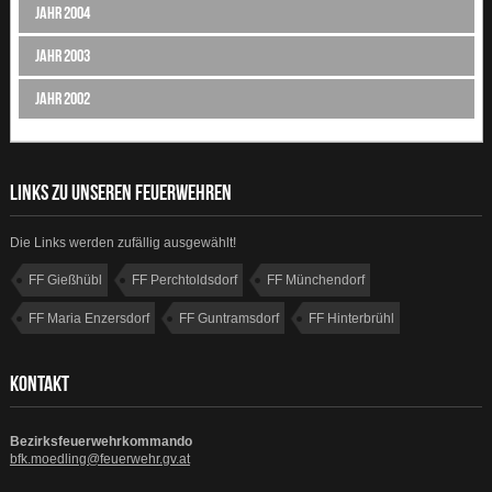
Jahr 2004
Jahr 2003
Jahr 2002
LINKS ZU UNSEREN FEUERWEHREN
Die Links werden zufällig ausgewählt!
FF Gießhübl
FF Perchtoldsdorf
FF Münchendorf
FF Maria Enzersdorf
FF Guntramsdorf
FF Hinterbrühl
FF Dornbach
FF Weissenbach
KONTAKT
Bezirksfeuerwehrkommando
bfk.moedling@feuerwehr.gv.at