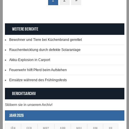
1
2
»
Weitere Berichte
Bewohner und Tiere bei Küchenbrand gerettet
Rauchentwicklung durch defekte Solaranlage
Akku-Explosion in Carport
Feuerwehr hilft Pferd beim Aufstehen
Einsätze während des Frühlingsfests
Berichtsarchiv
Stöbern sie in unserem Archiv!
Jahr 2026
JÄN
FEB
MRZ
APR
MAI
JUN
JUL