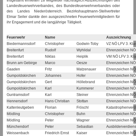
Insgesamt erhielten 18 Mitglieder nachträglich Auszeichnungen des
Landesfeuerwehrverbandes, des Bundesfeuerwehrverbandes oder
des Landes Niederösterreich. Bezirkshauptmann-Stellvertreter
Elmar Seiler dankte den ausgezeichneten Feuerwehrmitgliedern für
ihr Engagement und die langjährige Tätigkeit.
Feuerwehr
Name
Auszeichnung
Biedermannsdorf
Christopher
Godwin-Toby
VZ NÖ LFV 3. Kla
Breitenfurt
Rudolf
Wyhlidal
Ehrenzeichen NÖ
Breitenfurt
Niklas
Heiplik
VM NÖ LFV 3. Kla
Brunn am Gebirge
Marco
Oesze
Ehrenzeichen NÖ
Gaaden
Fritz
Matzenauer
Ehrenzeichen NÖ
Gumpoldskirchen
Johannes
Hofer
Ehrenzeichen NÖ
Gumpoldskirchen
Gert
Höllebrand
Ehrenzeichen NÖ
Gumpoldskirchen
Karl
Kummerer
Ehrenzeichen NÖ
Guntramsdorf
Karl
Steiner
Ehrenzeichen NÖ
Hennersdorf
Hans Christian
Stottan
Ehrenzeichen NÖ
Kaltenleutgeben
Florian
Fröschl
Katastrophenver
Mödling
Christopher
Buhn
Ehrenzeichen NÖ
Mödling
Peter
Wagner
Ehrenzeichen NÖ
Münchendorf
Peter
Sebastian
Ausbilderverdiens
Weissenbach
Friedrich Ernst
Kaiser
Ehrenzeichen NÖ