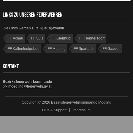
LINKS ZU UNSEREN FEUERWEHREN
Die Links werden zufällig ausgewählt!
FF Achau
FF Sulz
FF Gießhübl
FF Hennersdorf
FF Kaltenleutgeben
FF Mödling
FF Sparbach
FF Gaaden
KONTAKT
Bezirksfeuerwehrkommando
bfk.moedling@feuerwehr.gv.at
Copyright © 2026 Bezirksfeuerwehrkommando Mödling
Hilfe & Support
Impressum