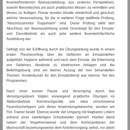
feuerwehrinternen Basisausbildung, aus anderen Perspektiven,
sowohl theoretisches als auch praktisches Wissen zu vermitteln und
dieses zu festigen. Primär wurden Inhalte wiederholt und geschult,
welche Voraussetzung, für die in weiterer Folge stattfinde Prüfung,
"Abschlussmodul Truppmann" sind. Diese Prüfung stellt den
Abschluss der Basisausbildung sowie Grundlage für den Einsatz-
und Dienstbetrieb als auch jede weitere feuerwehrfachliche
Ausbildung dar.
Gefolgt von der Eröffnung durch die Übungsleitung wurde in einem
ersten Theorievortrag über die Gefahren an Einsatzstellen
aufgeklärt. Hygiene während und nach dem Einsatz, die Erkennung
von Gefahren, Abstände zu elektrischen Anlagen und die
Befehlsgebung sind ein kleiner Auszug der hier behandelten
Themen. Knotenkunde für den Einsatzdienst war ebenso Teil des
Programmes.
Nach einer kurzen Pause und Versorgung durch das
Versorgungsteam folgten vorwiegend praktische Übungen im
Stationsbetrieb. Kleinlöschgeräte, wie etwa verschiedene
Feuerlöschertypen und deren Anwendungsbereiche, wurden am
Fire Trainer beübt. Ebenso wurde der Umgang mit tragbaren Leitern
anhand einer zweiteiligen Schiebeleiter trainiert. Hierbei stand
neben der Vorgehensweise und dem Kommandieren der
Mannschaft beziehungsweise dem Anleitervorgang selbst, vor allem