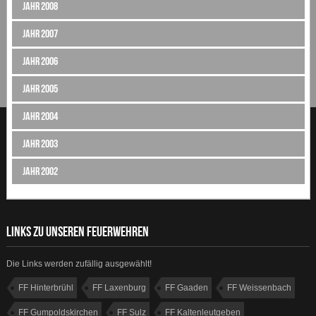
Jahr 2008
Jahr 2007
Jahr 2006
Jahr 2005
Jahr 2004
Jahr 2003
Jahr 2002
LINKS ZU UNSEREN FEUERWEHREN
Die Links werden zufällig ausgewählt!
FF Hinterbrühl
FF Laxenburg
FF Gaaden
FF Weissenbach
FF Gumpoldskirchen
FF Sulz
FF Kaltenleutgeben