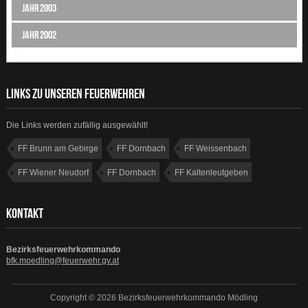
Jahr 2003
Jahr 2002
LINKS ZU UNSEREN FEUERWEHREN
Die Links werden zufällig ausgewählt!
FF Brunn am Gebirge
FF Dornbach
FF Weissenbach
FF Wiener Neudorf
FF Dornbach
FF Kaltenleutgeben
FF Guntramsdorf
FF Sparbach
KONTAKT
Bezirksfeuerwehrkommando
bfk.moedling@feuerwehr.gv.at
Copyright © 2026 Bezirksfeuerwehrkommando Mödling