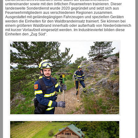
untereinander sowie mit den örtlichen Feuerwehren trainieren. Dieser
landesweite Sonderdienst wurde 2020 gegründet und setzt sich aus
Feuerwehrmitgliedern aus verschiedenen Regionen zusammen.
Ausgestattet mit geländegängigen Fahrzeugen und speziellen Geräten
werden die Einheiten für den Waldbrandeinsatz trainiert. Sie können bei
einem größeren Waldbrand innerhalb oder außerhalb von Niederösterreich
mit kurzer Vorlaufzeit eingesetzt werden. Im Industrieviertel bilden diese
Einheiten den „Zug Süd“.