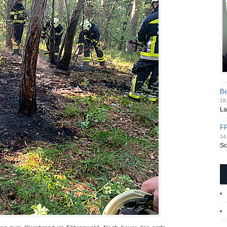
Be
18.
La
FF
14.
Sc