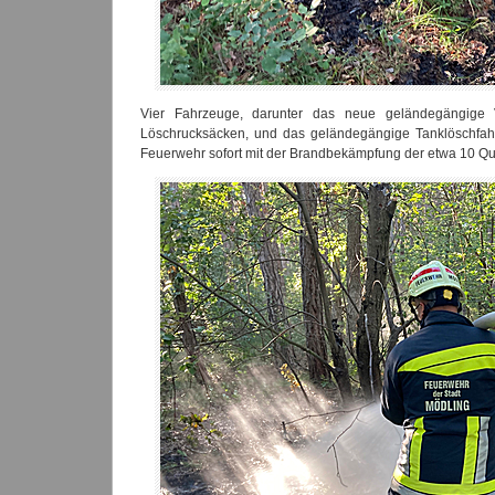
Vier Fahrzeuge, darunter das neue geländegängige 
Löschrucksäcken, und das geländegängige Tanklöschfahr
Feuerwehr sofort mit der Brandbekämpfung der etwa 10 Qu