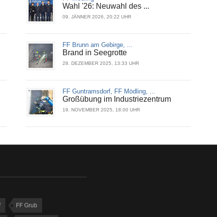
Wahl '26: Neuwahl des ...
09. JÄNNER 2026, 20:22 UHR
FF Brunn am Gebirge, ...
Brand in Seegrotte
28. DEZEMBER 2025, 13:33 UHR
FF Guntramsdorf, FF Mödling, ...
Großübung im Industriezentrum
19. NOVEMBER 2025, 18:00 UHR
f
FF Grub