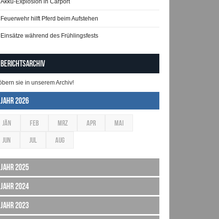
Akku-Explosion in Carport
Feuerwehr hilft Pferd beim Aufstehen
Einsätze während des Frühlingsfests
Berichtsarchiv
öbern sie in unserem Archiv!
Jahr 2026
JÄN
FEB
MRZ
APR
MAI
JUN
JUL
AUG
Jahr 2025
Jahr 2024
Jahr 2023