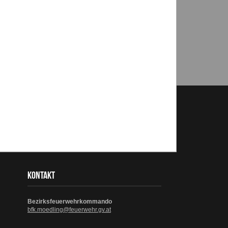
KONTAKT
Bezirksfeuerwehrkommando
bfk.moedling@feuerwehr.gv.at