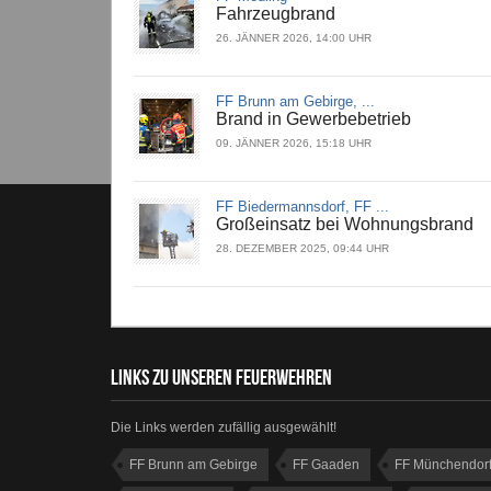
Fahrzeugbrand
26. JÄNNER 2026, 14:00 UHR
FF Brunn am Gebirge, ...
Brand in Gewerbebetrieb
09. JÄNNER 2026, 15:18 UHR
FF Biedermannsdorf, FF ...
Großeinsatz bei Wohnungsbrand
28. DEZEMBER 2025, 09:44 UHR
LINKS ZU UNSEREN FEUERWEHREN
Die Links werden zufällig ausgewählt!
FF Brunn am Gebirge
FF Gaaden
FF Münchendor