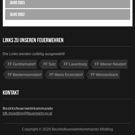
Jahr 2003
Jahr 2002
LINKS ZU UNSEREN FEUERWEHREN
Die Links werden zufällig ausgewählt!
FF Guntramsdorf
FF Sulz
FF Laxenburg
FF Wiener Neudorf
FF Biedermannsdorf
FF Maria Enzersdorf
FF Weissenbach
FF Münchendorf
KONTAKT
Bezirksfeuerwehrkommando
bfk.moedling@feuerwehr.gv.at
Copyright © 2026 Bezirksfeuerwehrkommando Mödling